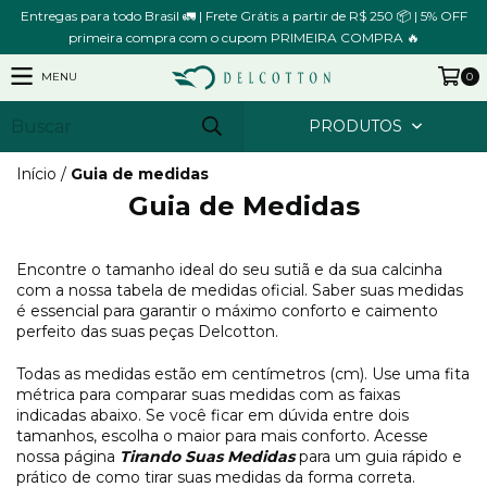
Entregas para todo Brasil 🚛 | Frete Grátis a partir de R$ 250 📦 | 5% OFF
primeira compra com o cupom PRIMEIRA COMPRA 🔥
MENU
0
PRODUTOS
Início
/
Guia de medidas
Guia de Medidas
Encontre o tamanho ideal do seu sutiã e da sua calcinha
com a nossa tabela de medidas oficial. Saber suas medidas
é essencial para garantir o máximo conforto e caimento
perfeito das suas peças Delcotton.
Todas as medidas estão em centímetros (cm). Use uma fita
métrica para comparar suas medidas com as faixas
indicadas abaixo. Se você ficar em dúvida entre dois
tamanhos, escolha o maior para mais conforto. Acesse
nossa página
Tirando Suas Medidas
para um guia rápido e
prático de como tirar suas medidas da forma correta.