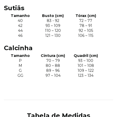
Sutiãs
Tamanho
Busto (cm)
Tórax (cm)
40
83 - 92
72 – 77
42
93 – 109
78 – 91
44
110 – 120
92 – 105
46
121 – 130
106 – 115
Calcinha
Tamanho
Cintura (cm)
Quadril (cm)
P
70 – 79
93 – 100
M
80 – 88
101 – 108
G
89 – 96
109 – 122
GG
97 – 104
123 – 134
Tabela de Medidas