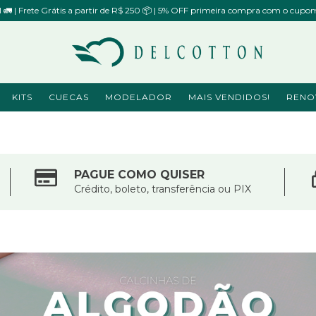
il 🚛 | Frete Grátis a partir de R$ 250 📦 | 5% OFF primeira compra com o 
KITS
CUECAS
MODELADOR
MAIS VENDIDOS!
RENO
PAGUE COMO QUISER
Crédito, boleto, transferência ou PIX