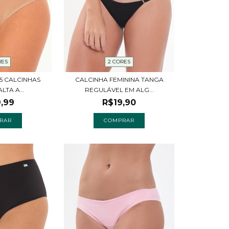
RES
2 CORES
 5 CALCINHAS
CALCINHA FEMININA TANGA
LTA A...
REGULÁVEL EM ALG...
,99
R$19,90
RAR
COMPRAR