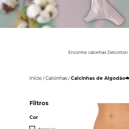
Encontre calcinhas Delcotton d
Início
Calcinhas
Calcinhas de Algodão☁
/
/
Filtros
Cor
Branco (4)