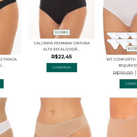
3 CORES
CALCINHA FEMININA CINTURA
6 CO
ALTA EM ALGODÃ...
R$22,45
AS TANGA
KIT CONFORTO 
...
BIQUÍNI E
COMPRAR
R$110,00
COMP