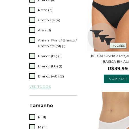
Preto (3)
Chocolate (4)
Areia (1)
Animal Print / Branco /
Chocolate (o1) (1)
11 CORES
KIT CALCINHA 3 PEÇ
Branco (b5) (1)
BÁSICA EM ALG
Branco (b8) (1)
R$39,99
Branco (w8) (2)
COMPRAR
VER TODOS
Tamanho
P (11)
M (11)