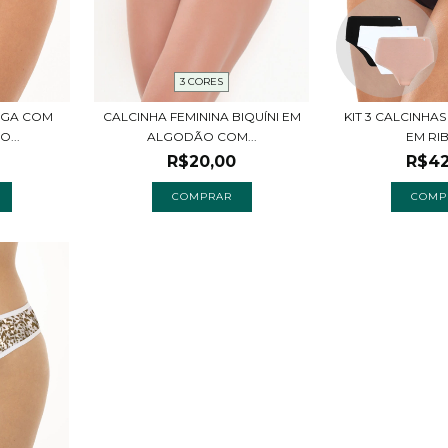
3 CORES
ANGA COM
CALCINHA FEMININA BIQUÍNI EM
KIT 3 CALCINHA
...
ALGODÃO COM...
EM RI
R$20,00
R$42
COMPRAR
COMP