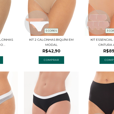
5 CORES
3 CO
LCINHAS
KIT 2 CALCINHAS BIQUÍNI EM
KIT ESSENCIAL
O...
MODAL
CINTURA A
R$42,90
R$89
COMPRAR
COMP