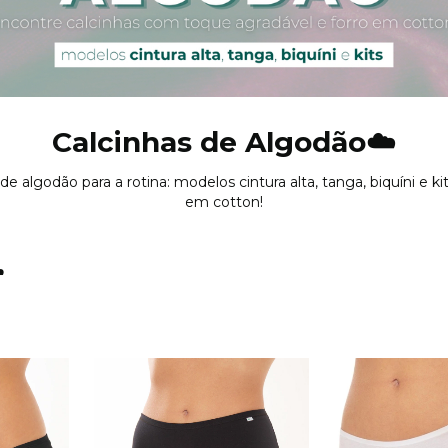
Calcinhas de Algodão☁️
e algodão para a rotina: modelos cintura alta, tanga, biquíni e k
em cotton!
️