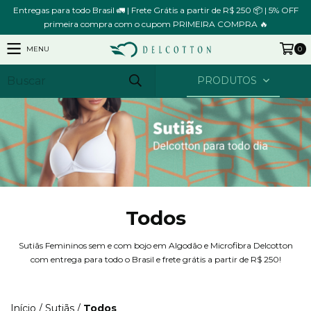
Entregas para todo Brasil 🚛 | Frete Grátis a partir de R$ 250 📦 | 5% OFF
primeira compra com o cupom PRIMEIRA COMPRA 🔥
MENU
0
PRODUTOS
Todos
Sutiãs Femininos sem e com bojo em Algodão e Microfibra Delcotton
com entrega para todo o Brasil e frete grátis a partir de R$ 250!
Início
/
Sutiãs
/
Todos