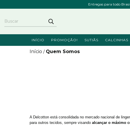
Entregas para todo Bras
INÍCIO
PROMOÇÃO!
SUTIÃS
CALCINHAS
Início
Quem Somos
/
A Delcotton está consolidada no mercado nacional de linger
para outros tecidos, sempre visando
 alcançar o máximo c