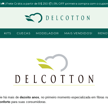
il 🚛 | Frete Grátis a partir de R$ 250 📦 | 5% OFF primeira compra com o 
KITS
CUECAS
MODELADOR
MAIS VENDIDOS!
RENO
ie há mais de 
dezoito anos
, no primeiro momento especializada em fibras n
onforto
 para suas consumidoras.