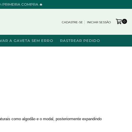
cupom PRIMEIRA COMPRA 🔥
0
CADASTRE-SE
INICIAR SESSÃO
VAR A GAVETA SEM ERRO
RASTREAR PEDIDO
aturais como algodão e o modal, posteriormente expandindo 