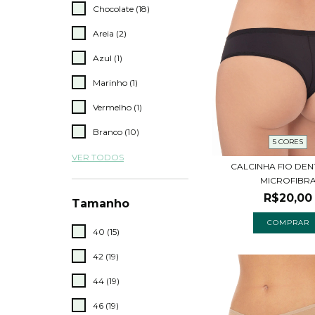
Chocolate (18)
Areia (2)
Azul (1)
Marinho (1)
Vermelho (1)
Branco (10)
5 CORES
VER TODOS
CALCINHA FIO DEN
MICROFIBR
R$20,00
Tamanho
COMPRAR
40 (15)
42 (19)
44 (19)
46 (19)