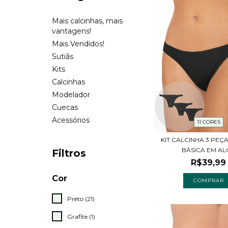
Mais calcinhas, mais
vantagens!
Mais Vendidos!
Sutiãs
Kits
Calcinhas
Modelador
Cuecas
Acessórios
11 CORES
KIT CALCINHA 3 PEÇ
BÁSICA EM ALG
Filtros
R$39,99
Cor
COMPRAR
Preto (21)
Grafite (1)