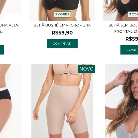
2 CORES
3 CO
TURA ALTA
SUTIÃ BUSTIÊ EM MICROFIBRA
SUTIÃ SEM BO
..
FRONTAL EM
R$59,90
R$59
COMPRAR
COMP
NOVO