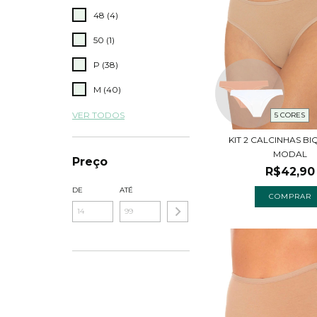
48 (4)
50 (1)
P (38)
M (40)
VER TODOS
5 CORES
KIT 2 CALCINHAS BI
MODAL
Preço
R$42,90
DE
ATÉ
COMPRAR