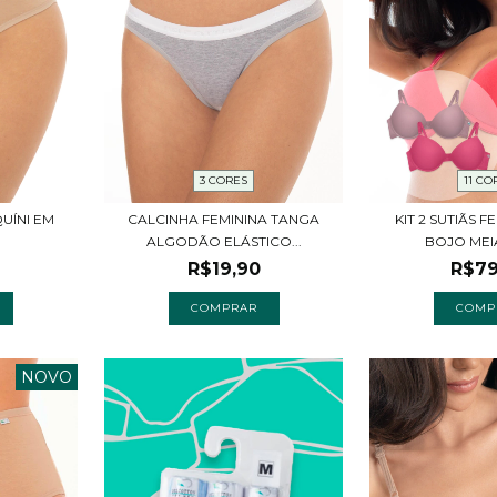
3 CORES
11 CO
QUÍNI EM
CALCINHA FEMININA TANGA
KIT 2 SUTIÃS 
ALGODÃO ELÁSTICO...
BOJO MEIA
R$19,90
R$79
COMPRAR
COMP
NOVO