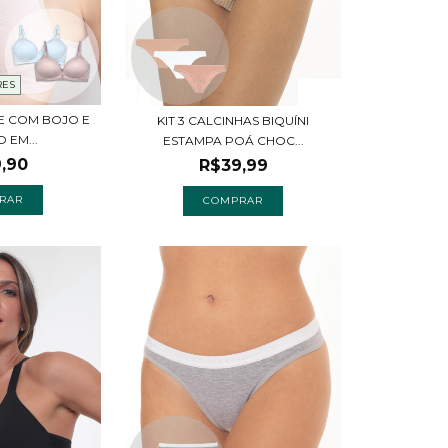
RES
ASE COM BOJO E
KIT 3 CALCINHAS BIQUÍNI
 EM...
ESTAMPA POÁ CHOC...
,90
R$39,99
RAR
COMPRAR