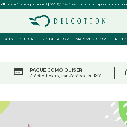
il 🚛 | Frete Grátis a partir de R$ 250 📦 | 5% OFF primeira compra com o 
KITS
CUECAS
MODELADOR
MAIS VENDIDOS!
RENO
PAGUE COMO QUISER
Crédito, boleto, transferência ou PIX