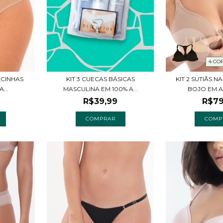
4 CO
LCINHAS
KIT 3 CUECAS BÁSICAS
KIT 2 SUTIÃS
...
MASCULINA EM 100% A...
BOJO EM 
R$39,99
R$79
COMPRAR
COMP