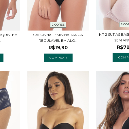
3 CO
2 CORES
KIT 2 SUTIÃS B
IQUINI EM
CALCINHA FEMININA TANGA
SEM ARO
A
REGULÁVEL EM ALG...
R$79
R$19,90
COMP
COMPRAR