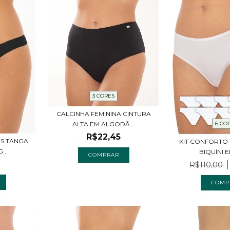
3 CORES
CALCINHA FEMININA CINTURA
6 CO
ALTA EM ALGODÃ...
R$22,45
AS TANGA
KIT CONFORTO 
...
BIQUÍNI E
COMPRAR
R$110,00
COMP