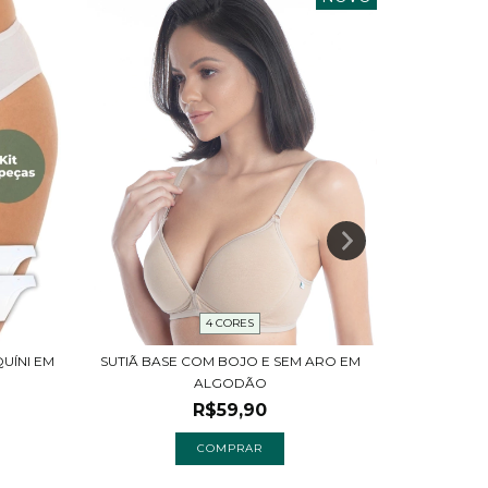
4 CORES
SUTIÃ BASE COM BOJO E SEM ARO EM
KIT 2 SUT
UÍNI EM
ALGODÃO
R$59,90
COMPRAR