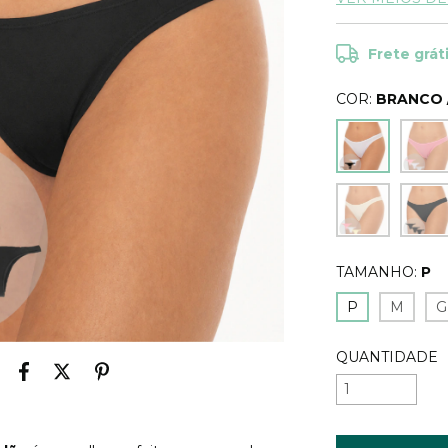
Frete grát
COR:
BRANCO /
TAMANHO:
P
P
M
G
QUANTIDADE