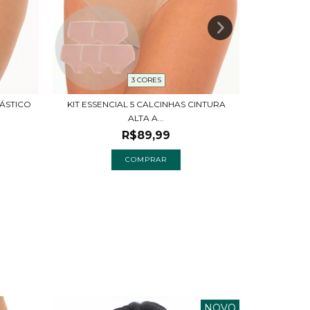
3 CORES
LÁSTICO
KIT ESSENCIAL 5 CALCINHAS CINTURA
KIT 2 
ALTA A...
R$89,99
COMPRAR
NOVO