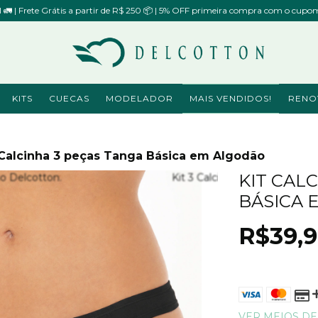
il 🚛 | Frete Grátis a partir de R$ 250 📦 | 5% OFF primeira compra com o 
KITS
CUECAS
MODELADOR
MAIS VENDIDOS!
RENO
 Calcinha 3 peças Tanga Básica em Algodão
KIT CAL
BÁSICA 
R$39,
VER MEIOS D