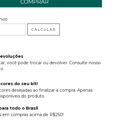
 CEP:
ALTERAR CEP
nvio
CALCULAR
devoluções
ar, você pode trocar ou devolver. Consulte nosso
o.
cores do seu kit!
cores desejadas ao finalizar a compra. Apenas
isponíveis do produto.
ara todo o Brasil
is em compras acima de R$250!