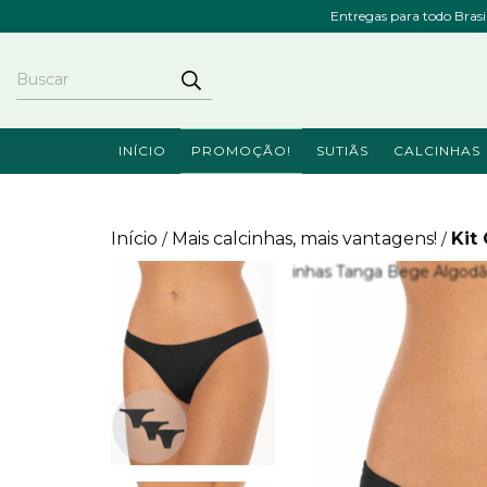
Entregas para todo Bras
INÍCIO
PROMOÇÃO!
SUTIÃS
CALCINHAS
Início
Mais calcinhas, mais vantagens!
Kit
/
/