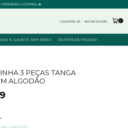
cupom PRIMEIRA COMPRA 🔥
0
CADASTRE-SE
INICIAR SESSÃO
VAR A GAVETA SEM ERRO
RASTREAR PEDIDO
CINHA 3 PEÇAS TANGA
EM ALGODÃO
99
E PAGAMENTO