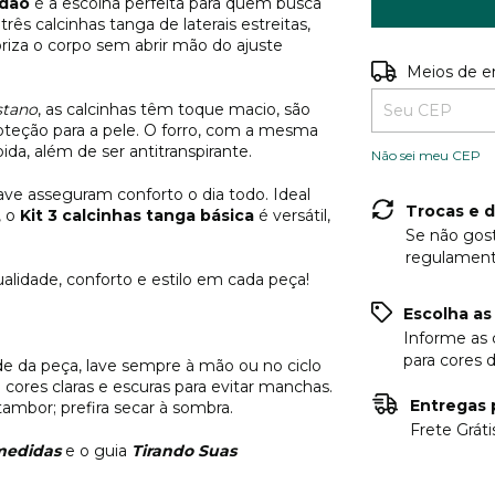
odão
é a escolha perfeita para quem busca
rês calcinhas tanga de laterais estreitas,
iza o corpo sem abrir mão do ajuste
Entregas para o
Meios de e
stano
, as calcinhas têm toque macio, são
proteção para a pele. O forro, com a mesma
a, além de ser antitranspirante.
Não sei meu CEP
ave asseguram conforto o dia todo. Ideal
Trocas e 
, o
Kit 3 calcinhas tanga básica
é versátil,
Se não gost
regulament
alidade, conforto e estilo em cada peça!
Escolha as 
Informe as 
para cores d
de da peça, lave sempre à mão ou no ciclo
cores claras e escuras para evitar manchas.
Entregas p
ambor; prefira secar à sombra.
Frete Grát
medidas
e o guia
Tirando Suas