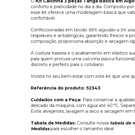
O
Kit Calcinha 3 peças Tanga Básica em Alg
conforto e praticidade no dia a dia. Composto por t
esse kit oferece uma modelagem básica que valor
confortável.
Confeccionadas em tecido
95% algodão e 5% ela
respiráveis e antialérgicas, garantindo frescor e 
composição, proporciona absorção e secagem rápid
A costura traseira e o acabamento em elástico su
para quem procura uma
calcinha básica
funcional
discreto e perfeito para o cotidiano.
Invista no seu bem-estar com este kit que une qu
Referência do produto:
52343
Cuidados com a Peça:
Para conservar a qualida
delicado da máquina, com água até 40 °C. Separe 
Evite alvejantes, lavagem a seco e secagem em t
Tabela de Medidas:
Consulte nossa
tabela de 
Medidas
para escolher o tamanho ideal.