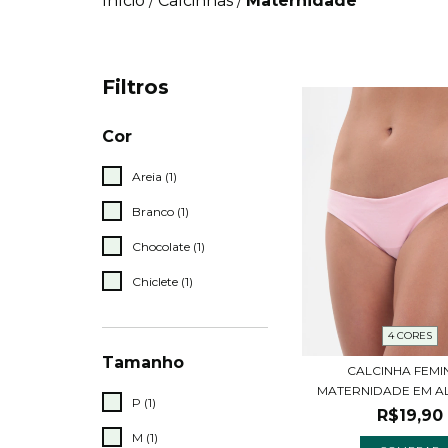
Início
Calcinhas
Maternidade
/
/
Filtros
Cor
Areia (1)
Branco (1)
Chocolate (1)
Chiclete (1)
4 CORES
Tamanho
CALCINHA FEMI
MATERNIDADE EM 
P (1)
R$19,90
M (1)