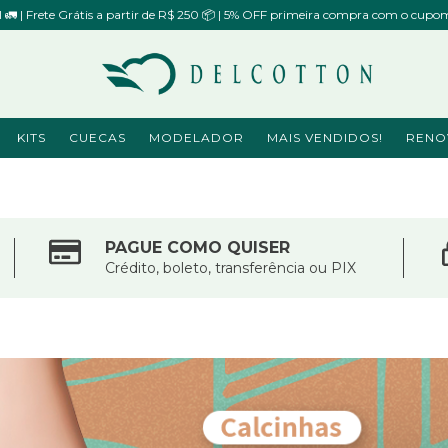
il 🚛 | Frete Grátis a partir de R$ 250 📦 | 5% OFF primeira compra com o 
KITS
CUECAS
MODELADOR
MAIS VENDIDOS!
RENO
PAGUE COMO QUISER
Crédito, boleto, transferência ou PIX