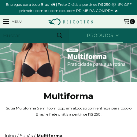
Entregas para todo Brasil 🚛 | Frete Grátis a partir de R$ 250 📦 | 5% OFF
primeira compra com o cupom PRIMEIRA COMPRA 🔥
MENU
0
PRODUTOS
Multiforma
Sutiã Multiforma 5 em 1 com bojo em algodão com entrega para todo o
Brasil e frete grátis a partir de R$ 250!
Início
/
Sutiãs
/
Multiforma