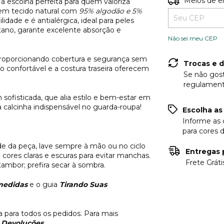
Meios de e
a escolha perfeita para quem valoriza
 em tecido natural com
95% algodão e 5%
lidade e é antialérgica, ideal para peles
ano, garante excelente absorção e
Não sei meu CEP
, proporcionando cobertura e segurança sem
Trocas e 
 confortável e a costura traseira oferecem
Se não gost
regulament
sofisticada, que alia estilo e bem-estar em
 calcinha indispensável no guarda-roupa!
Escolha as 
Informe as 
para cores d
de da peça, lave sempre à mão ou no ciclo
Entregas p
cores claras e escuras para evitar manchas.
Frete Grát
ambor; prefira secar à sombra.
medidas
e o guia
Tirando Suas
ta para todos os pedidos. Para mais
e Devoluções
.