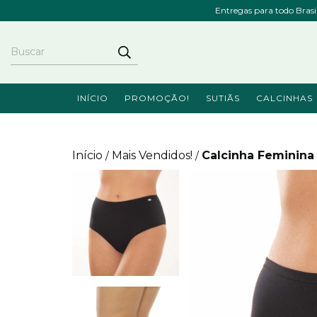
Entregas para todo Bras
INÍCIO
PROMOÇÃO!
SUTIÃS
CALCINHAS
Início
Mais Vendidos!
Calcinha Feminina
/
/