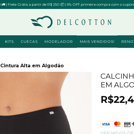
il 🚛 | Frete Grátis a partir de R$ 250 📦 | 5% OFF primeira compra com o 
KITS
CUECAS
MODELADOR
MAIS VENDIDOS!
RENO
 Cintura Alta em Algodão
CALCINH
EM ALG
R$22,
VER MEIOS D