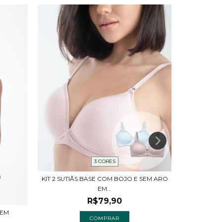
3 CORES
KIT 2 SUTIÃS BASE COM BOJO E SEM ARO
SUTIÃ FEM
EM...
R$79,90
 EM
COMPRAR