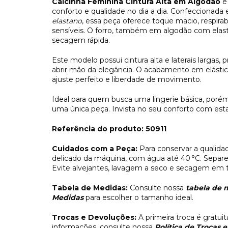
Calcinha Feminina Cintura Alta em Algodão
é 
conforto e qualidade no dia a dia. Confeccionada
elastano
, essa peça oferece toque macio, respirabi
sensíveis. O forro, também em algodão com elast
secagem rápida.
Este modelo possui cintura alta e laterais largas
abrir mão da elegância. O acabamento em elástico
ajuste perfeito e liberdade de movimento.
Ideal para quem busca uma lingerie básica, porém 
uma única peça. Invista no seu conforto com esta
Referência do produto: 50911
Cuidados com a Peça:
Para conservar a qualida
delicado da máquina, com água até 40 °C. Separe 
Evite alvejantes, lavagem a seco e secagem em t
Tabela de Medidas:
Consulte nossa
tabela de 
Medidas
para escolher o tamanho ideal.
Trocas e Devoluções:
A primeira troca é gratui
informações, consulte nossa
Política de Trocas 