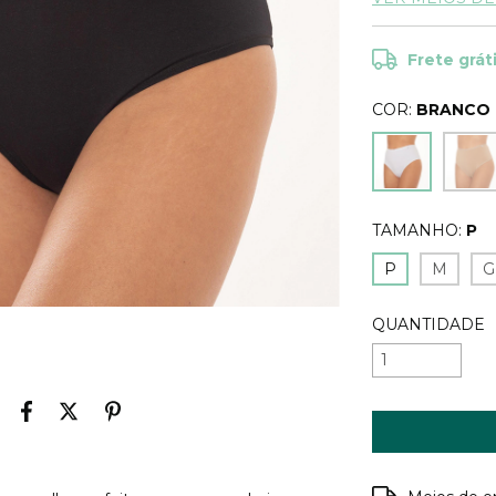
Frete grát
COR:
BRANCO
TAMANHO:
P
P
M
G
QUANTIDADE
Entregas para o