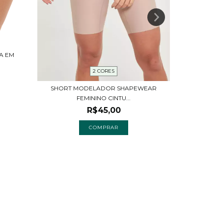
KIT 2 CALC
TA EM
2 CORES
SHORT MODELADOR SHAPEWEAR
FEMININO CINTU...
R$45,00
COMPRAR