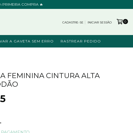
cupom PRIMEIRA COMPRA 🔥
0
CADASTRE-SE
INICIAR SESSÃO
VAR A GAVETA SEM ERRO
RASTREAR PEDIDO
A FEMININA CINTURA ALTA
ODÃO
45
E PAGAMENTO