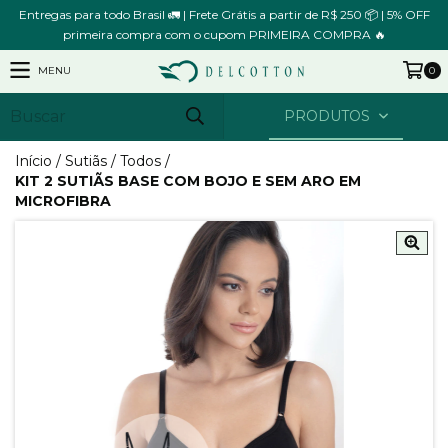
Entregas para todo Brasil 🚛 | Frete Grátis a partir de R$ 250 📦 | 5% OFF
primeira compra com o cupom PRIMEIRA COMPRA 🔥
MENU
0
PRODUTOS
Início
/
Sutiãs
/
Todos
/
KIT 2 SUTIÃS BASE COM BOJO E SEM ARO EM
MICROFIBRA