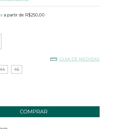
is
a partir de
R$250,00
GUIA DE MEDIDAS
44
46
 CEP:
ALTERAR CEP
nvio