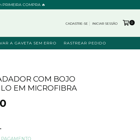
cupom PRIMEIRA COMPRA 🔥
0
CADASTRE-SE
INICIAR SESSÃO
VAR A GAVETA SEM ERRO
RASTREAR PEDIDO
NADADOR COM BOJO
LO EM MICROFIBRA
90
E PAGAMENTO