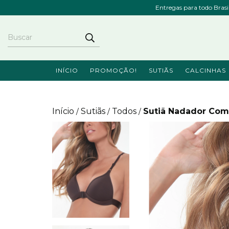
Entregas para todo Bras
INÍCIO
PROMOÇÃO!
SUTIÃS
CALCINHAS
Início
Sutiãs
Todos
Sutiã Nadador Com 
/
/
/