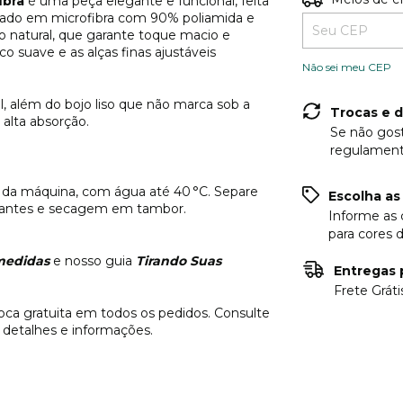
ibra
é uma peça elegante e funcional, feita
onado em microfibra com 90% poliamida e
o natural, que garante toque macio e
 suave e as alças finas ajustáveis
Não sei meu CEP
, além do bojo liso que não marca sob a
Trocas e 
 alta absorção.
Se não gost
regulament
 da máquina, com água até 40 °C. Separe
Escolha as 
vejantes e secagem em tambor.
Informe as 
para cores d
medidas
e nosso guia
Tirando Suas
Entregas p
Frete Grát
oca gratuita em todos os pedidos. Consulte
 detalhes e informações.