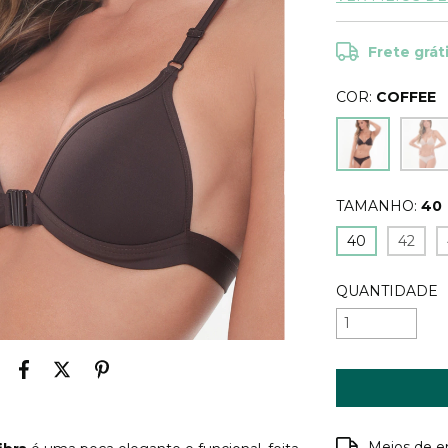
Frete grát
COR:
COFFEE
TAMANHO:
40
40
42
QUANTIDADE
Entregas para o
Meios de e