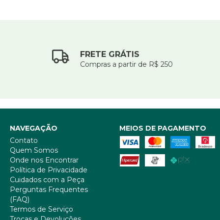
FRETE GRÁTIS
Compras a partir de R$ 250
NAVEGAÇÃO
MEIOS DE PAGAMENTO
Contato
Quem Somos
Onde nos Encontrar
Política de Privacidade
Cuidados com a Peça
Perguntas Frequentes
(FAQ)
Termos de Serviço
Trocas e Devoluções