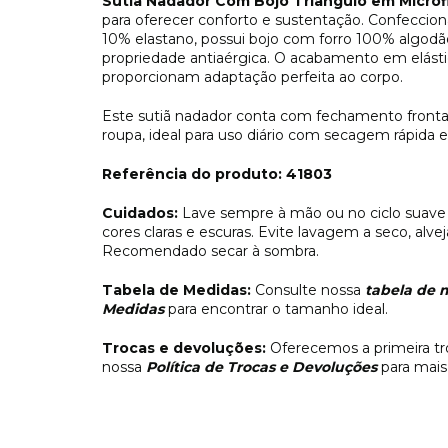
Sutiã Nadador Com Bojo Triangulo em Microf
para oferecer conforto e sustentação. Confecci
10% elastano, possui bojo com forro 100% algodã
propriedade antiaérgica. O acabamento em elástico
proporcionam adaptação perfeita ao corpo.
Este sutiã nadador conta com fechamento frontal
roupa, ideal para uso diário com secagem rápida e
Referência do produto: 41803
Cuidados:
Lave sempre à mão ou no ciclo suave
cores claras e escuras. Evite lavagem a seco, al
Recomendado secar à sombra.
Tabela de Medidas:
Consulte nossa
tabela de 
Medidas
para encontrar o tamanho ideal.
Trocas e devoluções:
Oferecemos a primeira tr
nossa
Política de Trocas e Devoluções
para mais