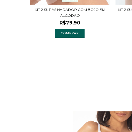
KIT 2 
KIT 2 SUTIÃS NADADOR COM BOJO EM
ALGODÃO
R$79,90
OJO EM
COMPRAR