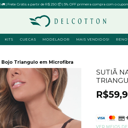
il 🚛 | Frete Grátis a partir de R$ 250 📦 | 5% OFF primeira compra com o 
KITS
CUECAS
MODELADOR
MAIS VENDIDOS!
RENO
Bojo Triangulo em Microfibra
SUTIÃ 
TRIANGU
R$59,
VER MEIOS D