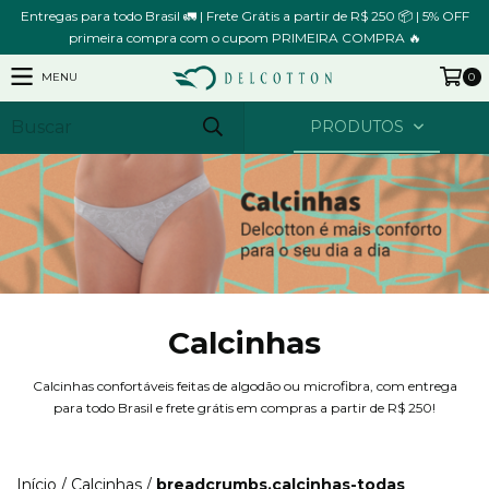
Entregas para todo Brasil 🚛 | Frete Grátis a partir de R$ 250 📦 | 5% OFF
primeira compra com o cupom PRIMEIRA COMPRA 🔥
MENU
0
PRODUTOS
Calcinhas
Calcinhas confortáveis feitas de algodão ou microfibra, com entrega
para todo Brasil e frete grátis em compras a partir de R$ 250!
Início
/
Calcinhas
/
breadcrumbs.calcinhas-todas